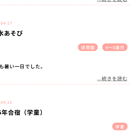
-04-17
水あそび
保育園
4～5歳児
も暑い一日でした。
...続きを読む
-04-15
6年合宿（学童）
学童