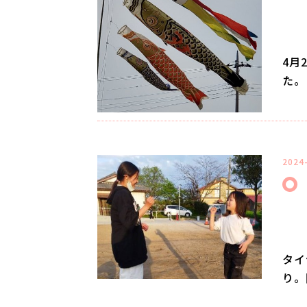
4月
た。
2024
タイ
り。