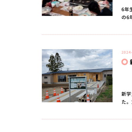
6年
の6
2024
新学
た。