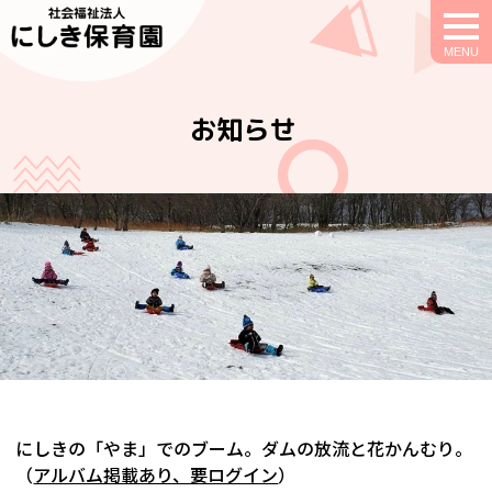
togg
navi
お知らせ
にしきの「やま」でのブーム。ダムの放流と花かんむり。
（
アルバム掲載あり、要ログイン
）